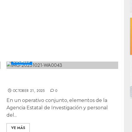
CHIHUAHUA
CUAUHTÉMOC
DESTACADAS
LOCALES
Destruyen tres plantíos de marihuana en
Uruachi
OCTOBER 21, 2025
0
En un operativo conjunto, elementos de la
Agencia Estatal de Investigación y personal
del...
VE MÁS