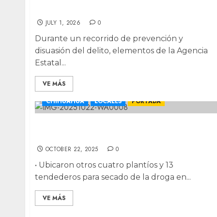
Uruachi
JULY 1, 2026
0
Durante un recorrido de prevención y
disuasión del delito, elementos de la Agencia
Estatal...
VE MÁS
CHIHUAHUA
LOCALES
PORTADA
Destruyen más de una tonelada de
marihuana en municipio de Chihuahua
OCTOBER 22, 2025
0
• Ubicaron otros cuatro plantíos y 13
tendederos para secado de la droga en...
VE MÁS