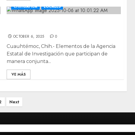
CHIHUAHUA
LOCALES
Asegura célula BOII un paquete con más
de 4 kilos de marihuana en Bocoyna
OCTOBER 6, 2025
0
Cuauhtémoc, Chih.- Elementos de la Agencia
Estatal de Investigación que participan de
manera conjunta...
VE MÁS
2
Next