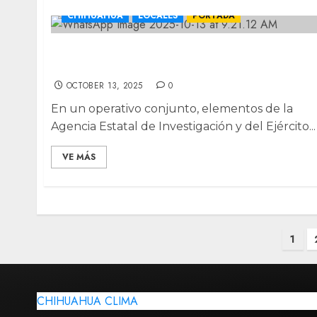
CHIHUAHUA
LOCALES
PORTADA
Destruyen tres plantíos de marihuana en
Ocampo
OCTOBER 13, 2025
0
En un operativo conjunto, elementos de la
Agencia Estatal de Investigación y del Ejército...
VE MÁS
Posts
1
pagination
CHIHUAHUA CLIMA