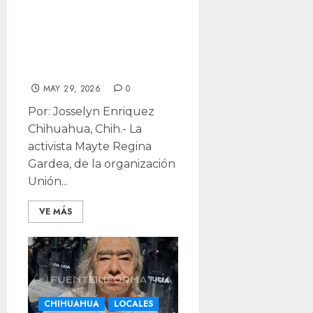
activista tras
freno al
matrimonio
igualitario
MAY 29, 2026
0
Por: Josselyn Enriquez
Chihuahua, Chih.- La
activista Mayte Regina
Gardea, de la organización
Unión...
VE MÁS
CHIHUAHUA
LOCALES