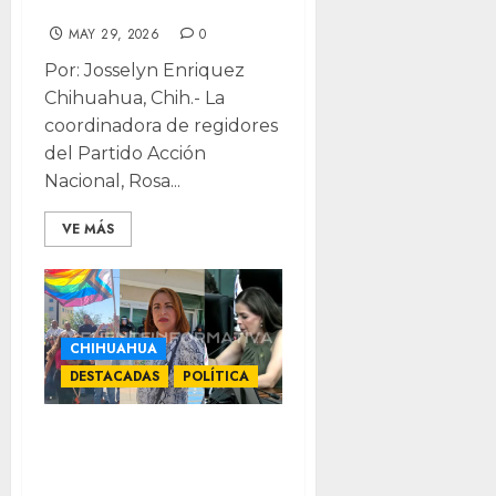
seriedad”
MAY 29, 2026
0
Por: Josselyn Enriquez
Chihuahua, Chih.- La
coordinadora de regidores
del Partido Acción
Nacional, Rosa...
VE MÁS
CHIHUAHUA
DESTACADAS
POLÍTICA
PAN siempre
retrocede: