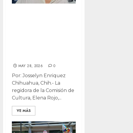
“Indignante”:
señala regidora
blindaje policial
en Congreso vs
comunidad
LGBT+
MAY 28, 2026
0
Por: Josselyn Enriquez
Chihuahua, Chih.- La
regidora de la Comisión de
Cultura, Elena Rojo,...
VE MÁS