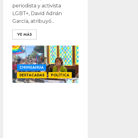
periodista y activista
LGBT+, David Adrián
García, atribuyó...
VE MÁS
CHIHUAHUA
DESTACADAS
POLÍTICA
Pide regidora
panista tratar
matrimonio
igualitario con
“respeto y