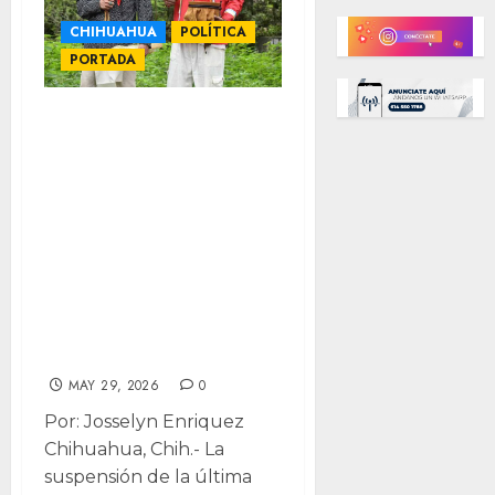
CHIHUAHUA
POLÍTICA
PORTADA
“Nuestro asunto
también salió
afectado”: Nación
N´dee: años de
lucha, otra vez en
espera tras
suspensión del
Congreso
MAY 29, 2026
0
Por: Josselyn Enriquez
Chihuahua, Chih.- La
suspensión de la última