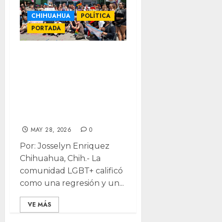
CHIHUAHUA
POLÍTICA
PORTADA
“Que la historia
los juzgue”: revés
a matrimonio
igualitario en
Chihuahua
MAY 28, 2026
0
Por: Josselyn Enriquez
Chihuahua, Chih.- La
comunidad LGBT+ calificó
como una regresión y un...
VE MÁS