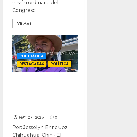
sesión ordinaria del
Congreso...
VE MÁS
CHIHUAHUA
DESTACADAS
POLÍTICA
PAN legisla “con
la Biblia en la
mano”, acusa
activista LGBT+
MAY 29, 2026
0
Por: Josselyn Enriquez
Chihuahua, Chih.- El