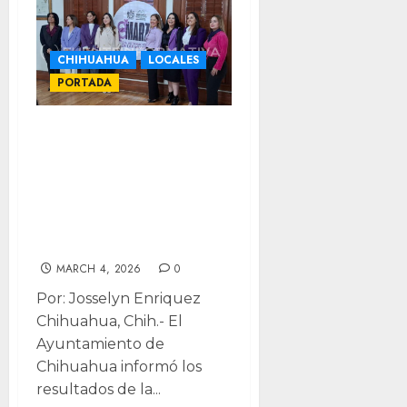
CHIHUAHUA
LOCALES
PORTADA
Anuncian a las 23
ganadoras para
conformar el
primer Cabildo de
Mujeres 2026
MARCH 4, 2026
0
Por: Josselyn Enriquez
Chihuahua, Chih.- El
Ayuntamiento de
Chihuahua informó los
resultados de la...