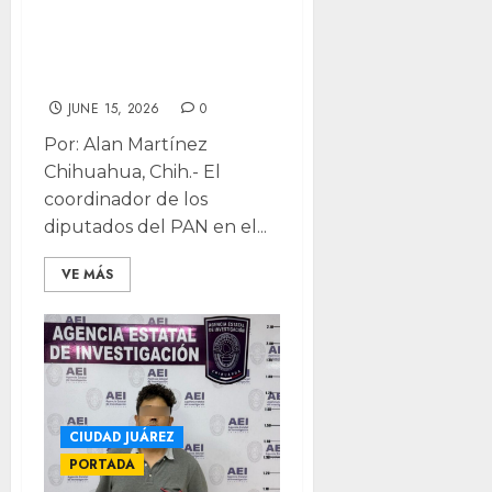
lleva dedicatoria:
“es acatar
mandato”
JUNE 15, 2026
0
Por: Alan Martínez
Chihuahua, Chih.- El
coordinador de los
diputados del PAN en el...
VE MÁS
CIUDAD JUÁREZ
PORTADA