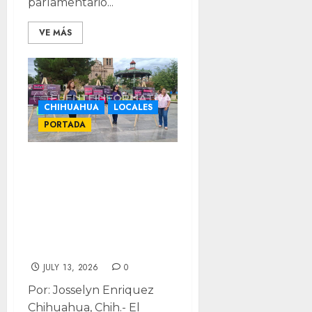
parlamentario...
VE MÁS
CHIHUAHUA
LOCALES
PORTADA
Trece años en
prisión por
vender dulces
con su hija;
exigen justicia
JULY 13, 2026
0
Por: Josselyn Enriquez
Chihuahua, Chih.- El