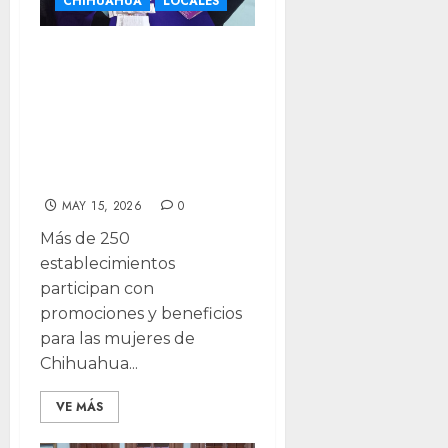
CHIHUAHUA
LOCALES
Aprovecha los
descuentos de la
tarjeta “Juntas
Podemos
Ahorrar”
MAY 15, 2026
0
Más de 250
establecimientos
participan con
promociones y beneficios
para las mujeres de
Chihuahua...
VE MÁS