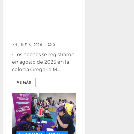
Pasará 16 años
tras las rejas
asesino de mujer
trans
JUNE 6, 2026
0
• Los hechos se registraron
en agosto de 2025 en la
colonia Gregorio M....
VE MÁS