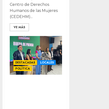
Centro de Derechos
Humanos de las Mujeres
(CEDEHM)...
VE MÁS
DESTACADAS
LOCALES
POLÍTICA
Insiste PAN en
que paridad de
género para
gubernatura no