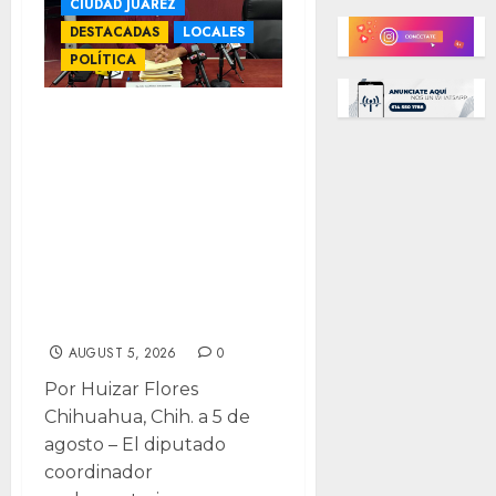
CIUDAD JUÁREZ
DESTACADAS
LOCALES
POLÍTICA
“¿Por qué
tecnológicos sí y
autónomas no?”:
Morena celebra
avances para
rectora mujer en
UACJ
AUGUST 5, 2026
0
Por Huizar Flores
Chihuahua, Chih. a 5 de
agosto – El diputado
coordinador