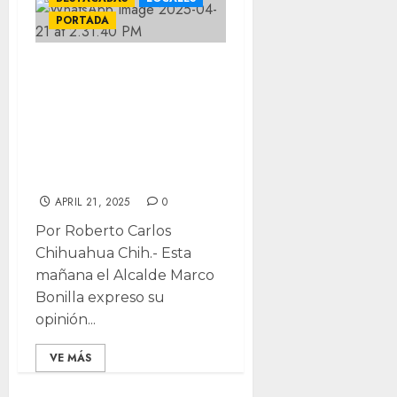
PORTADA
“Erradicar la
narco cultura”;
menciono el
Alcalde Marco
Bonilla
APRIL 21, 2025
0
Por Roberto Carlos
Chihuahua Chih.- Esta
mañana el Alcalde Marco
Bonilla expreso su
opinión...
VE MÁS