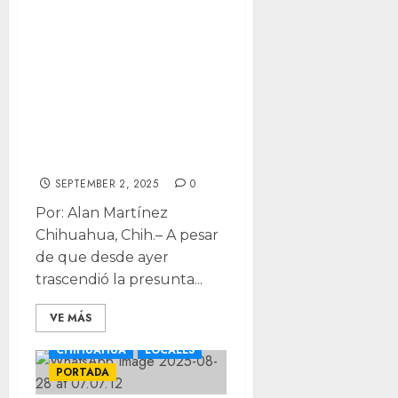
dice secretario de
Maru sobre
renuncia de
comisario de
Ojinaga por nexos
con el narco
SEPTEMBER 2, 2025
0
Por: Alan Martínez
Chihuahua, Chih.– A pesar
de que desde ayer
trascendió la presunta...
VE MÁS
CHIHUAHUA
LOCALES
PORTADA