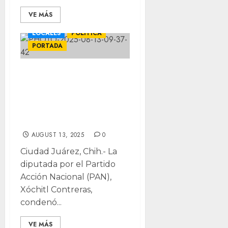
VE MÁS
CIUDAD JUÁREZ
LOCALES
POLÍTICA
PORTADA
Cruz filtra
información al
crimen, acusa
diputada
AUGUST 13, 2025
0
Ciudad Juárez, Chih.- La
diputada por el Partido
Acción Nacional (PAN),
Xóchitl Contreras,
condenó...
VE MÁS