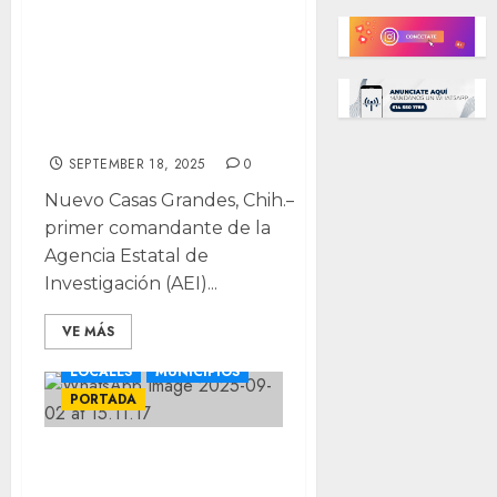
a comandante de la
Agencia Estatal de
Investigaciones cerca
de NCG
SEPTEMBER 18, 2025
0
Nuevo Casas Grandes, Chih.– El
primer comandante de la
Agencia Estatal de
Investigación (AEI)...
VE MÁS
LOCALES
MUNICIPIOS
PORTADA
“No tengo
información”: