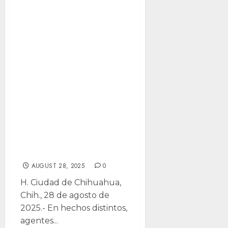
Durante
patrullaje
ordinario,
agentes
municipales
aseguraron a 4
probables
narcomenudistas
en diferentes
colonias
AUGUST 28, 2025
0
H. Ciudad de Chihuahua,
Chih., 28 de agosto de
2025.- En hechos distintos,
agentes...