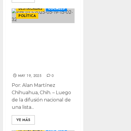
DESTACADAS
LOCALES
POLÍTICA
Exige PRI verificar
lista de
funcionarios
presuntamente
ligados al narco
MAY 19, 2025
0
Por: Alan Martínez
Chihuahua, Chih. – Luego
de la difusión nacional de
una lista...
VE MÁS
CHIHUAHUA
DESTACADAS
LOCALES