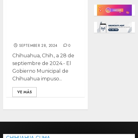
recibe multa de $1
MDP por apología
al crimen en
Chihuahua
SEPTEMBER 28, 2024
0
Chihuahua, Chih., a 28 de
septiembre de 2024.- El
Gobierno Municipal de
Chihuahua impuso...
VE MÁS
CHIHUAHUA CLIMA