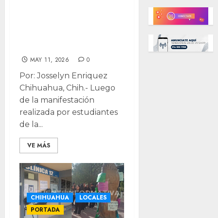
problemas en la
UACh tras
protesta en
Odontología
MAY 11, 2026
0
Por: Josselyn Enriquez
Chihuahua, Chih.- Luego
de la manifestación
realizada por estudiantes
de la...
VE MÁS
CHIHUAHUA
LOCALES
PORTADA