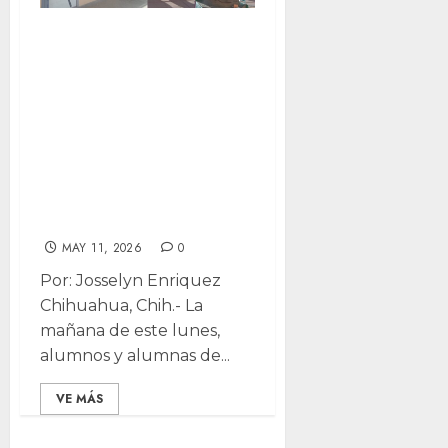
Protestan
alumnos de la
UACh por
pésimas
condiciones;
denuncias falta
de agua y más
MAY 11, 2026
0
Por: Josselyn Enriquez
Chihuahua, Chih.- La
mañana de este lunes,
alumnos y alumnas de...
VE MÁS