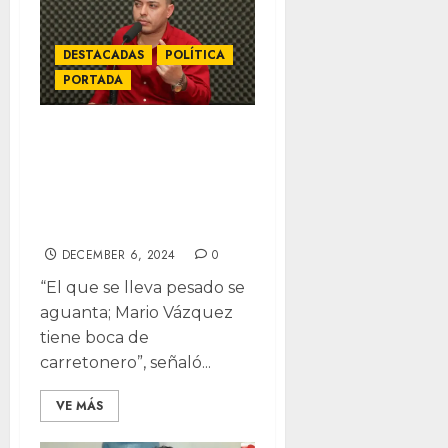
DESTACADAS
POLÍTICA
PORTADA
Mario Vázquez,
vulgar
provocador: Omar
Holguín
DECEMBER 6, 2024
0
“El que se lleva pesado se
aguanta; Mario Vázquez
tiene boca de
carretonero”, señaló...
VE MÁS