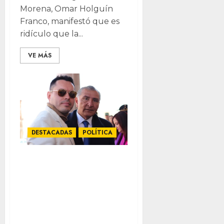
Morena, Omar Holguín
Franco, manifestó que es
ridículo que la...
VE MÁS
DESTACADAS
POLÍTICA
Discurso de Maru,
tan bajo como
resultados de su
gobierno: Omar
Holguín