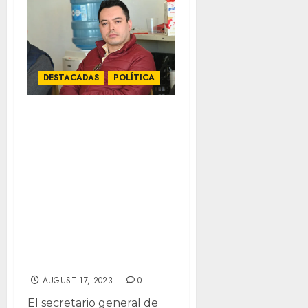
DESTACADAS
POLÍTICA
Ridículo que
Gobernadora pida
a padres de
familia resolver
problema que ella
creo con libros de
texto: Omar
Holguín
AUGUST 17, 2023
0
El secretario general de