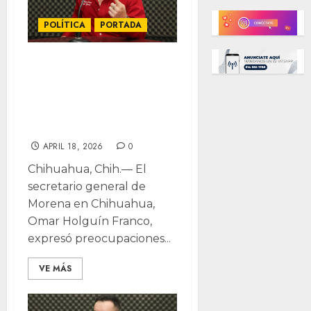
POLÍTICA
PORTADA
“Mucha deuda y
poca obra”:
cuestiona Morena
gestión municipal
APRIL 18, 2026
0
Chihuahua, Chih.— El
secretario general de
Morena en Chihuahua,
Omar Holguín Franco,
expresó preocupaciones...
VE MÁS