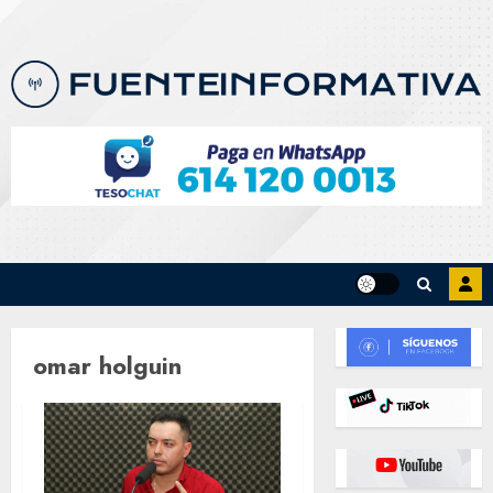
Skip
to
content
omar holguin