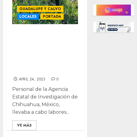
GUADALUPE Y CALVO
LOCALES
PORTADA
Erradican 4 mil
800 plantas de
amapola en
Guadalupe y
Calvo
APRIL 24, 2023
0
Personal de la Agencia
Estatal de Investigación de
Chihuahua, México,
llevaba a cabo labores...
VE MÁS