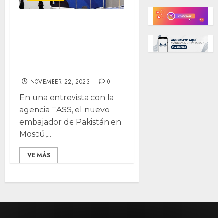
Argentina planea
salida del BRICS+
mientras Pakistán
busca ingreso
NOVEMBER 22, 2023
0
En una entrevista con la
agencia TASS, el nuevo
embajador de Pakistán en
Moscú,...
VE MÁS