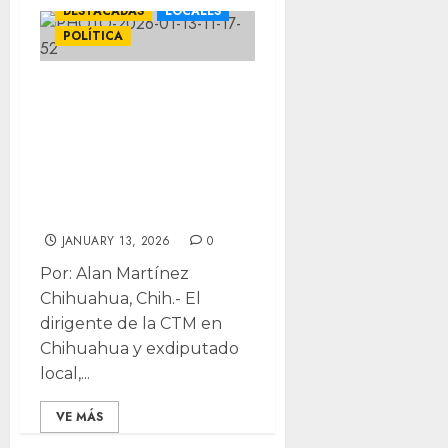
DESTACADAS
LOCALES
POLÍTICA
“Regreso como
soldado raso”:
Francisco Salcido
vuelve al PRI tras
10 años
JANUARY 13, 2026
0
Por: Alan Martínez
Chihuahua, Chih.- El
dirigente de la CTM en
Chihuahua y exdiputado
local,...
VE MÁS