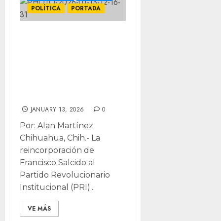
POLÍTICA
PORTADA
Con regreso al
PRI, Pancho
Salcido pone en
pausa respaldo a
Bonilla
JANUARY 13, 2026
0
Por: Alan Martínez
Chihuahua, Chih.- La
reincorporación de
Francisco Salcido al
Partido Revolucionario
Institucional (PRI)...
VE MÁS