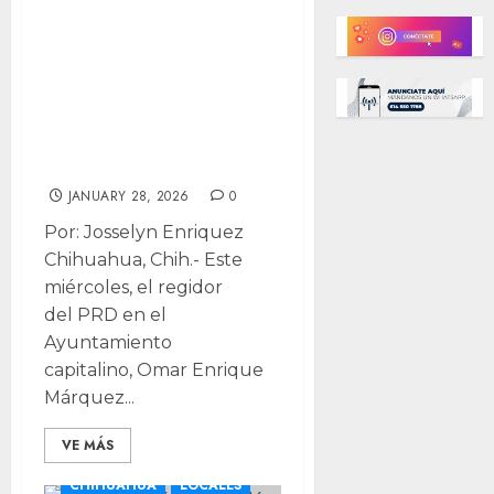
nombrar “Pancho
Barrio” al puente
atirantado del
canal y Periférico
de la Juventud
JANUARY 28, 2026
0
Por: Josselyn Enriquez
Chihuahua, Chih.- Este
miércoles, el regidor
del PRD en el
Ayuntamiento
capitalino, Omar Enrique
Márquez...
VE MÁS
CHIHUAHUA
LOCALES