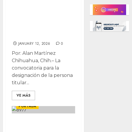
para la CEDH con
23 aspirantes; no
participa el actual
encargado
JANUARY 12, 2026
0
Por: Alan Martínez
Chihuahua, Chih.– La
convocatoria para la
designación de la persona
titular...
VE MÁS
LOCALES
POLÍTICA
PORTADA
Deja Estrada
abierta la puerta