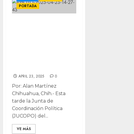
PORTADA
Define Congreso
este viernes terna
para la CEDH;
Votan el 29 de
abril nuevo
presidente
APRIL 23, 2025
0
Por: Alan Martínez
Chihuahua, Chih.- Esta
tarde la Junta de
Coordinación Política
(JUCOPO) del...
VE MÁS