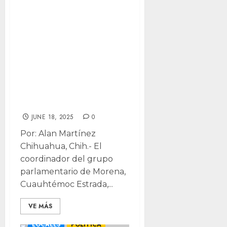
declaraciones”:
Señala Morena
“doble cara” del
PAN en Elección
Judicial tras
confesión de
diputada
JUNE 18, 2025
0
Por: Alan Martínez
Chihuahua, Chih.- El
coordinador del grupo
parlamentario de Morena,
Cuauhtémoc Estrada,...
VE MÁS
LOCALES
POLÍTICA