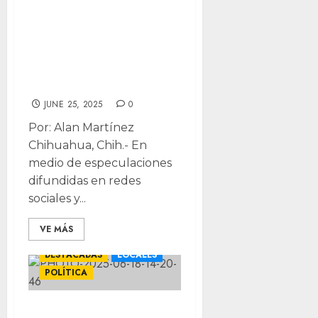
a la gubernatura
por Morena:
“esperemos los
tiempos”
JUNE 25, 2025
0
Por: Alan Martínez
Chihuahua, Chih.- En
medio de especulaciones
difundidas en redes
sociales y...
VE MÁS
DESTACADAS
LOCALES
POLÍTICA
“Graves