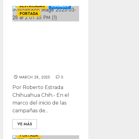
DESTACADAS
LOCALES
PORTADA
Que lleguen los
mejores perfiles:
Bonilla por inicio
de campañas
judiciales
MARCH 28, 2025
0
Por Roberto Estrada
Chihuahua Chih.- En el
marco del inicio de las
campañas de...
VE MÁS
DESTACADAS
LOCALES
PORTADA