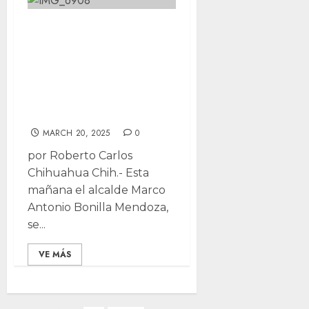
“Grandes
perfiles”: Bonilla
ante próxima
presidencia de la
CEDH
MARCH 20, 2025
0
por Roberto Carlos
Chihuahua Chih.- Esta
mañana el alcalde Marco
Antonio Bonilla Mendoza,
se...
VE MÁS