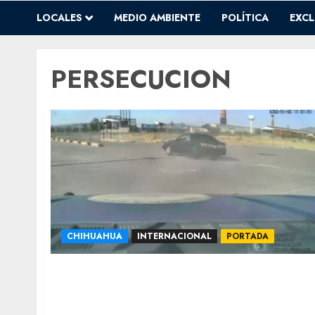
LOCALES
MEDIO AMBIENTE
POLÍTICA
EXCL
PERSECUCION
CHIHUAHUA
INTERNACIONAL
PORTADA
Vehículo robado que protagonizó
persecución con disparos era modificado
para arrancones