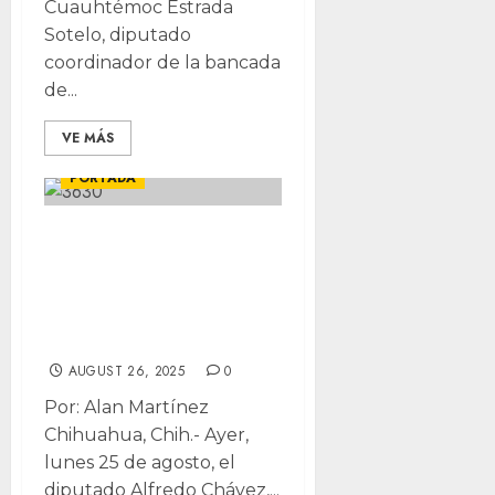
Cuauhtémoc Estrada
Sotelo, diputado
coordinador de la bancada
de...
VE MÁS
LOCALES
POLÍTICA
PORTADA
Propone Alfredo
Chávez nueva Ley
Orgánica del
Poder Judicial
AUGUST 26, 2025
0
Por: Alan Martínez
Chihuahua, Chih.- Ayer,
lunes 25 de agosto, el
diputado Alfredo Chávez,...