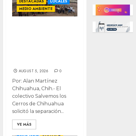
DESTACADAS
LOCALES
MEDIO AMBIENTE
Denuncian
obstrucción
judicial en litigio
por el Cerro del
Caballo
AUGUST 5, 2026
0
Por: Alan Martínez
Chihuahua, Chih.- El
colectivo Salvemos los
Cerros de Chihuahua
solicitó la separación...
VE MÁS
LOCALES
POLÍTICA