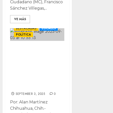
Ciudadano (MC), Francisco
Sánchez Villegas,...
VE MÁS
DESTACADAS
LOCALES
POLÍTICA
“Fue berrinche”:
cuestiona Morena
“congruencia” del
PRI yéndose de
toma de protesta
del PJ
SEPTEMBER 3, 2025
0
Por: Alan Martínez
Chihuahua, Chih.-