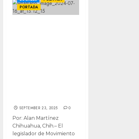
PORTADA
Rechaza diputado
de MC
acusaciones por
dudosa liberación
de su cuñado
procesado por
secuestro; Su
esposa es
magistrada
SEPTEMBER 23, 2025
0
Por: Alan Martínez
Chihuahua, Chih.– El
legislador de Movimiento