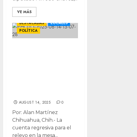
VE MÁS
DESTACADAS
LOCALES
POLÍTICA
Sin fecha periodo
extraordinario;
Jucopo deberá
convocar para
renovación de
Mesa
AUGUST 14, 2025
0
Por: Alan Martínez
Chihuahua, Chih.- La
cuenta regresiva para el
relevo en la mesa...