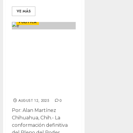
VE MÁS
DESTACADAS
LOCALES
POLÍTICA
Reasignaciones
del TEPJF dejaría
en espera
conformación del
Pleno del TSJE
hasta el 31 de
agosto
AUGUST 12, 2025
0
Por: Alan Martínez
Chihuahua, Chih.- La
conformación definitiva
del Pleno del Poder