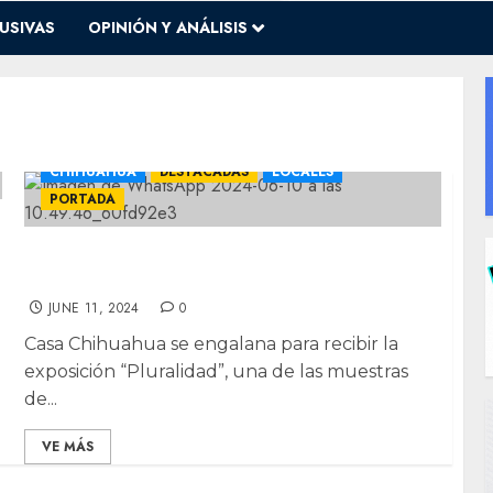
USIVAS
OPINIÓN Y ANÁLISIS
CHIHUAHUA
DESTACADAS
LOCALES
PORTADA
Casa Chihuahua abre puertas a
“Pluralidad”: muestra de arte de la SHCP
JUNE 11, 2024
0
Casa Chihuahua se engalana para recibir la
exposición “Pluralidad”, una de las muestras
de...
VE MÁS