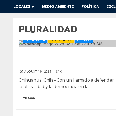
LOCALES
MEDIO AMBIENTE
POLÍTICA
EXCL
PLURALIDAD
CHIHUAHUA
DESTACADAS
LOCALES
Congreso debe proteger avances
democráticos y pluralidad: Alfredo Chávez
a abogados
AUGUST 19, 2025
0
Chihuahua, Chih.– Con un llamado a defender
la pluralidad y la democracia en la...
VE MÁS