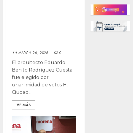
Designan nueva
presidencia en
Consejo de
Desarrollo
Urbano
MARCH 26, 2026
0
El arquitecto Eduardo
Benito Rodríguez Cuesta
fue elegido por
unanimidad de votos H.
Ciudad...
VE MÁS