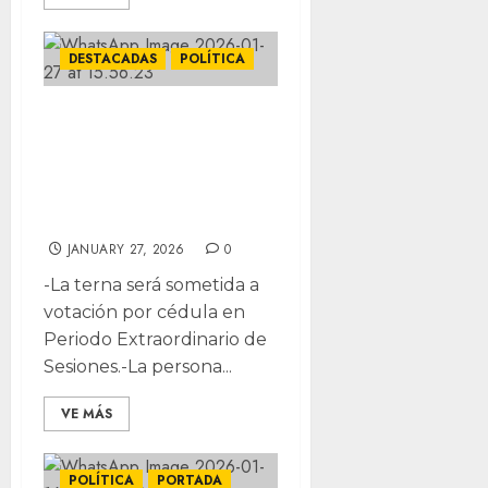
DESTACADAS
POLÍTICA
Diputados
definen terna
para presidencia
de la CEDH
JANUARY 27, 2026
0
-La terna será sometida a
votación por cédula en
Periodo Extraordinario de
Sesiones.-La persona...
VE MÁS
POLÍTICA
PORTADA