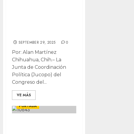
el mando de
JUCOPO con
Cuauhtémoc
Estrada
SEPTEMBER 29, 2025
0
Por: Alan Martínez
Chihuahua, Chih.– La
Junta de Coordinación
Política (Jucopo) del
Congreso del...
VE MÁS
LOCALES
POLÍTICA
PORTADA
Destaca PAN
institucionalidad