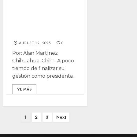
de Elizabeth
Guzmán al cierre
de presidencia en
Congreso
AUGUST 12, 2025
0
Por: Alan Martínez
Chihuahua, Chih.– A poco
tiempo de finalizar su
gestión como presidenta...
VE MÁS
Posts
1
2
3
Next
pagination