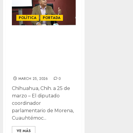
POLÍTICA
PORTADA
Correo anónimo
podría tumbar
terna a
presidencia de la
CEDH
MARCH 25, 2026
0
Chihuahua, Chih. a 25 de
marzo – El diputado
coordinador
parlamentario de Morena,
Cuauhtémoc...
VE MÁS