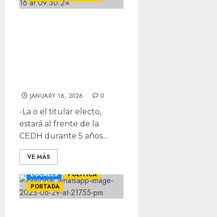
Aprueban listado
de aspirantes a
ocupar
presidencia de
CEDH
JANUARY 16, 2026
0
-La o el titular electo,
estará al frente de la
CEDH durante 5 años....
VE MÁS
LOCALES
POLÍTICA
PORTADA
Toma hoy Morena