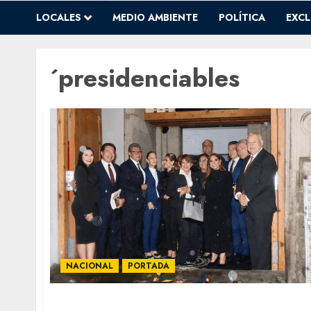
LOCALES
MEDIO AMBIENTE
POLÍTICA
EXCL
´presidenciables
NACIONAL
PORTADA
Banquete de unidad: AMLO cena con