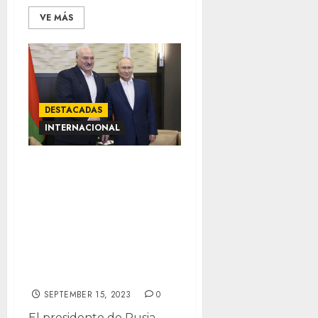
VE MÁS
DESTACADAS
INTERNACIONAL
Putin: Ucrania no
debe olvidar sus
bailes populares,
de lo contrario
bailará al compás
de otros
SEPTEMBER 15, 2023
0
El presidente de Rusia,