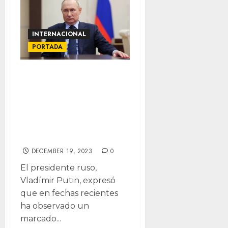
INTERNACIONAL
PORTADA
Putin acusa a
Occidente de
realizar guerra
híbrida contra
Rusia
DECEMBER 19, 2023
0
El presidente ruso,
Vladímir Putin, expresó
que en fechas recientes
ha observado un
marcado...