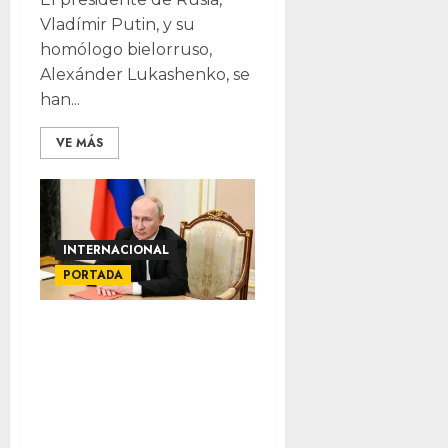
Vladímir Putin, y su
homólogo bielorruso,
Alexánder Lukashenko, se
han...
VE MÁS
INTERNACIONAL
PORTADA
Putin destaca
transformación
hacia orden
mundial