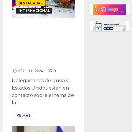
DESTACADAS
INTERNACIONAL
Rusia
comprometida
con EE.UU para
no militarización
del espacio
APRIL 11, 2024
0
Delegaciones de Rusia y
Estados Unidos están en
contacto sobre el tema de
la...
VE MÁS