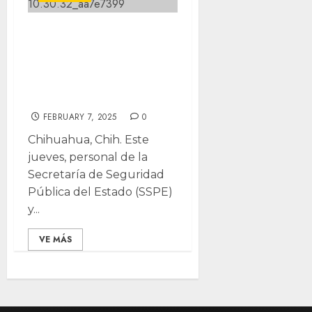
Arrestan a madre
de menor
quemado por
negligencia
FEBRUARY 7, 2025
0
Chihuahua, Chih. Este
jueves, personal de la
Secretaría de Seguridad
Pública del Estado (SSPE)
y...
VE MÁS