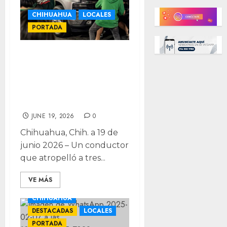
CHIHUAHUA
LOCALES
PORTADA
Chocó contra
semáforo tras
atropellar ebrio a
tres aficionados
JUNE 19, 2026
0
Chihuahua, Chih. a 19 de
junio 2026 – Un conductor
que atropelló a tres...
VE MÁS
CHIHUAHUA
DESTACADAS
LOCALES
PORTADA