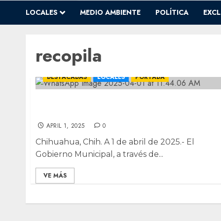
LOCALES
MEDIO AMBIENTE
POLÍTICA
EXCL
recopila
DESTACADAS
LOCALES
PORTADA
Recoge Municipio más de 100 toneladas d
basura en vialidades del norte
APRIL 1, 2025
0
Chihuahua, Chih. A 1 de abril de 2025.- El
Gobierno Municipal, a través de...
VE MÁS