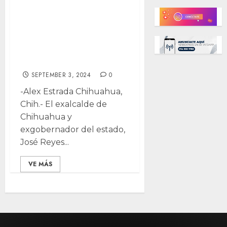
Baeza logros de
Marco Bonilla en
su último Informe
de Gobierno
SEPTEMBER 3, 2024
0
-Alex Estrada Chihuahua,
Chih.- El exalcalde de
Chihuahua y
exgobernador del estado,
José Reyes...
VE MÁS