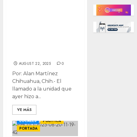
llamado de
unidad al PAN fue
con miras al 2027;
procesos de
unidad nunca ha
sido por ‘lineazo’
AUGUST 22, 2025
0
Por: Alan Martínez
Chihuahua, Chih.- El
llamado a la unidad que
ayer hizo a...
VE MÁS
LOCALES
POLÍTICA
PORTADA