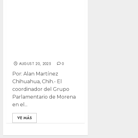
Acusa
Cuauhtémoc
Estrada a la SCJN
de actuar como
oposición de
Morena
AUGUST 20, 2025
0
Por: Alan Martínez
Chihuahua, Chih.- El
coordinador del Grupo
Parlamentario de Morena
en el...
VE MÁS