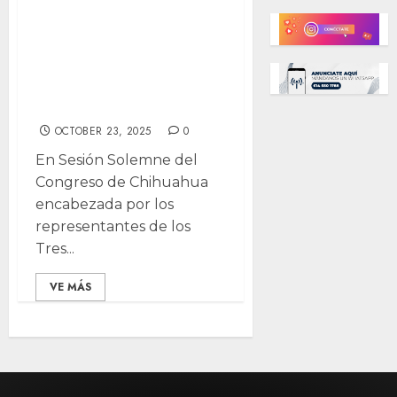
Acosta recibe
máximo galardón
cultural del
Congreso
OCTOBER 23, 2025
0
En Sesión Solemne del
Congreso de Chihuahua
encabezada por los
representantes de los
Tres...
VE MÁS