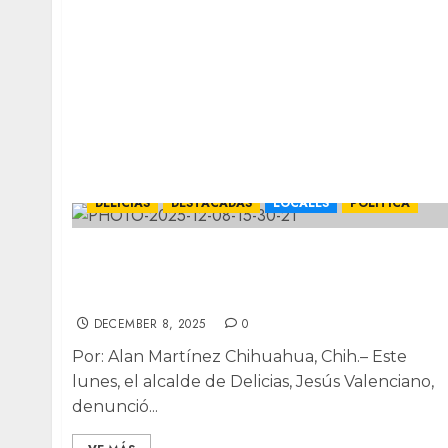
DELICIAS
DESTACADAS
LOCALES
POLÍTICA
Denuncia alcalde de Delicias falsos
retenes de “FGR” que extorsionan a
paisanos en la Panamericana
DECEMBER 8, 2025
0
Por: Alan Martínez Chihuahua, Chih.– Este
lunes, el alcalde de Delicias, Jesús Valenciano,
denunció...