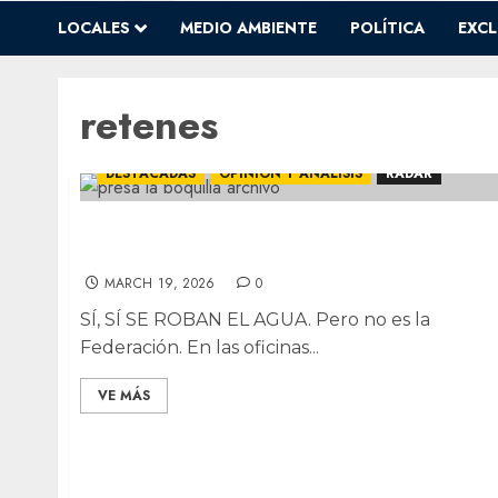
LOCALES
MEDIO AMBIENTE
POLÍTICA
EXCL
retenes
DESTACADAS
OPINIÓN Y ANÁLISIS
RADAR
RADAR: Aguachicol; Audiencias y presión;
Retenes y rutina; ¿Alcanzan $4 mmdp?
MARCH 19, 2026
0
SÍ, SÍ SE ROBAN EL AGUA. Pero no es la
Federación. En las oficinas...
VE MÁS