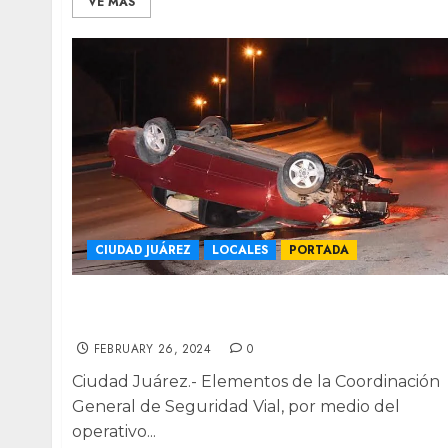
VE MÁS
CIUDAD JUÁREZ
LOCALES
PORTADA
Detuvieron agentes viales a 38 por
conducir en estado de ebriedad
FEBRUARY 26, 2024
0
Ciudad Juárez.- Elementos de la Coordinación
General de Seguridad Vial, por medio del
operativo...