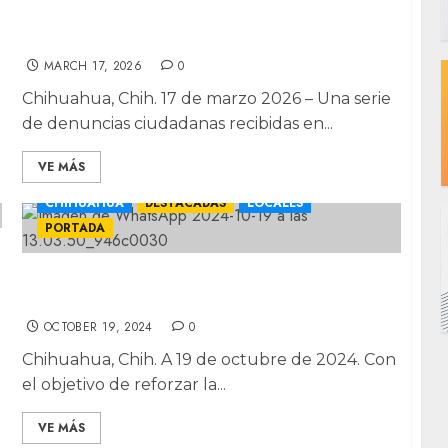
Hartazgo: Denuncian despojos en retén
nocturno de la Ocampo
MARCH 17, 2026
0
Chihuahua, Chih. 17 de marzo 2026 – Una serie
de denuncias ciudadanas recibidas en...
VE MÁS
CHIHUAHUA
DESTACADAS
LOCALES
PORTADA
Operativo: revisan tapias y hacen rondines
en colonias conflictivas
OCTOBER 19, 2024
0
Chihuahua, Chih. A 19 de octubre de 2024. Con
el objetivo de reforzar la...
VE MÁS