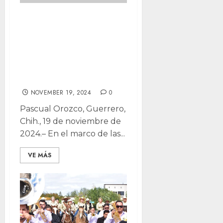
Conmemoran 114
aniversario de la
Revolución
Mexicana en
Pascual Orozco
NOVEMBER 19, 2024
0
Pascual Orozco, Guerrero,
Chih., 19 de noviembre de
2024.– En el marco de las...
VE MÁS