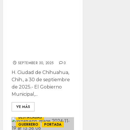
¿Eres
descendiente de
un veterano
revolucionario?
Ya puedes
registrarte para
apoyo económico
SEPTEMBER 30, 2025
0
H. Ciudad de Chihuahua,
Chih., a 30 de septiembre
de 2025.- El Gobierno
Municipal,...
VE MÁS
DESTACADAS
GUERRERO
PORTADA