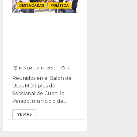
DESTACADAS
POLÍTICA
Conmemoran 113
aniversario del
inicio de
Revolución
Mexicana
NOVEMBER 15, 2023
0
Reunidos en el Salón de
Usos Múltiples del
Seccional de Cuchillo
Parado, municipio de...
VE MÁS