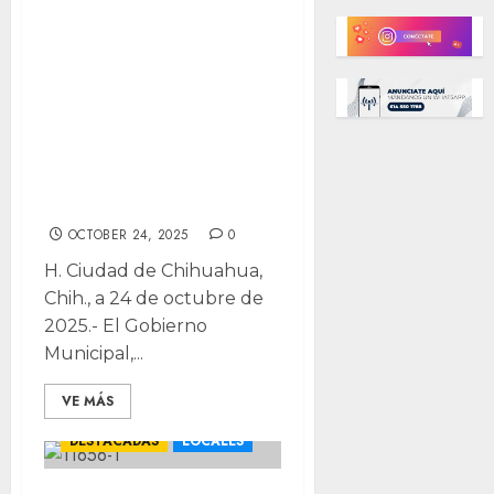
lista de
beneficiarios del
programa para
descendientes de
veteranos de la
Revolución
Mexicana
OCTOBER 24, 2025
0
H. Ciudad de Chihuahua,
Chih., a 24 de octubre de
2025.- El Gobierno
Municipal,...
VE MÁS
CHIHUAHUA
DESTACADAS
LOCALES