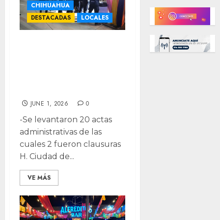
CHIHUAHUA
DESTACADAS
LOCALES
Clausuran
establecimiento
en Feria Santa
Rita por riña
JUNE 1, 2026
0
-Se levantaron 20 actas
administrativas de las
cuales 2 fueron clausuras
H. Ciudad de...
VE MÁS