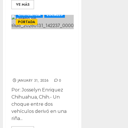
VE MÁS
CHIHUAHUA
LOCALES
PORTADA
Riña tras choque
termina en
atropello en
Avenida
Vendanova
JANUARY 31, 2026
0
Por: Josselyn Enriquez
Chihuahua, Chih.- Un
choque entre dos
vehículos derivó en una
riña...