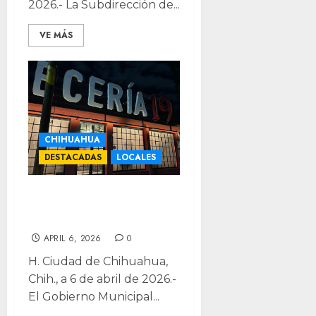
2026.- La Subdirección de...
VE MÁS
CHIHUAHUA
DESTACADAS
LOCALES
Clausuran la C19
Centro tras riña
APRIL 6, 2026
0
H. Ciudad de Chihuahua,
Chih., a 6 de abril de 2026.-
El Gobierno Municipal...