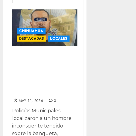
CHIHUAHUA
DESTACADAS
LOCALES
Riña en bar del
Centro deja un
lesionado; hay un
detenido y
clausura
MAY 11, 2026
0
Policías Municipales
localizaron a un hombre
inconsciente tendido
sobre la banqueta,