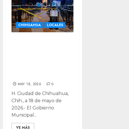
CHIHUAHUA
LOCALES
Clausuran
“Alfreditos Bar” y
“Lotto Negro Bar”
tras riñas en Feria
de Santa Rita
MAY 18, 2026
0
H. Ciudad de Chihuahua,
Chih., a 18 de mayo de
2026.- El Gobierno
Municipal...
VE MÁS