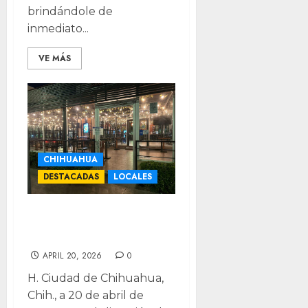
brindándole de
inmediato...
VE MÁS
CHIHUAHUA
DESTACADAS
LOCALES
Clausuran la C19
tras riña
APRIL 20, 2026
0
H. Ciudad de Chihuahua,
Chih., a 20 de abril de