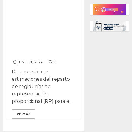
Conoce los
próximos
regidores de
Chihuahua:
Morena alcanza 2;
PRI llega a 3; PRD
con 2 y MC, uno
JUNE 13, 2024
0
De acuerdo con
estimaciones del reparto
de regidurías de
representación
proporcional (RP) para el...
VE MÁS