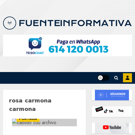
Skip
to
content
rosa carmona
carmona
EXCLUSIVAS
POLÍTICA
PORTADA