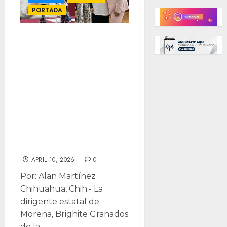
PORTADA
Respeta
presidenta de
Morena “voto
panista” de
Rosana para
CEDH: que
inconformes
denuncien…
APRIL 10, 2026
0
Por: Alan Martínez
Chihuahua, Chih.- La
dirigente estatal de
Morena, Brighite Granados
de la...