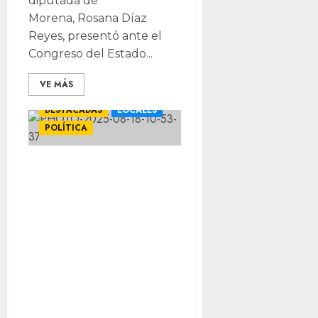
diputada de
Morena, Rosana Díaz
Reyes, presentó ante el
Congreso del Estado...
VE MÁS
DESTACADAS
LOCALES
POLÍTICA
Reprobable que
Chihuahua falle
en política de
Desarrollo Social,
carecen
chihuahuenses
de alimentación
nutritiva y de