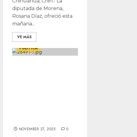
Chihuahua, Chih.- La
diputada de Morena,
Rosana Díaz, ofreció esta
mañana...
VE MÁS
DESTACADAS
LOCALES
POLÍTICA
Aprueban leyes
para que las
personas
mayores reciban
mejor trato en
trámites y
oficinas públicas
NOVEMBER 27, 2025
0