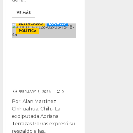
VE MÁS
DESTACADAS
LOCALES
POLÍTICA
“Que no se deje;
yo lo viví”: se
solidariza
Terrazas con
Rosana
FEBRUARY 3, 2026
0
Por: Alan Martínez
Chihuahua, Chih.- La
exdiputada Adriana
Terrazas Porras expresó su
respaldo a las...