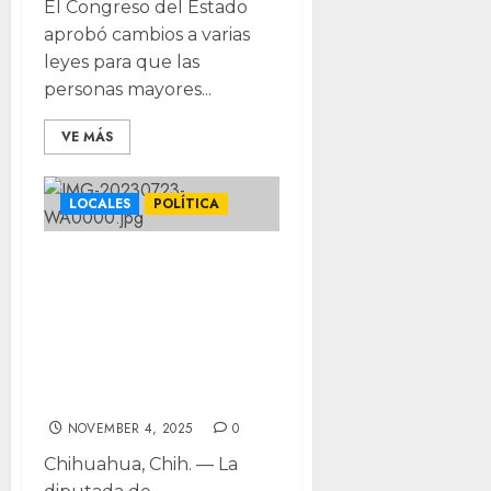
El Congreso del Estado
aprobó cambios a varias
leyes para que las
personas mayores...
VE MÁS
LOCALES
POLÍTICA
Impulsa Morena
reformas para
fortalecer la
educación vial en
Chihuahua
NOVEMBER 4, 2025
0
Chihuahua, Chih. — La