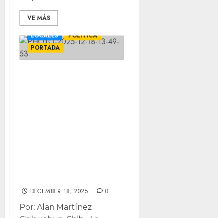
VE MÁS
LOCALES
POLÍTICA
PORTADA
Incurre diputada
en
contradicciones
sobre su ausencia
en votación:
celular
descargado pero
contestó llamada
DECEMBER 18, 2025
0
Por: Alan Martínez