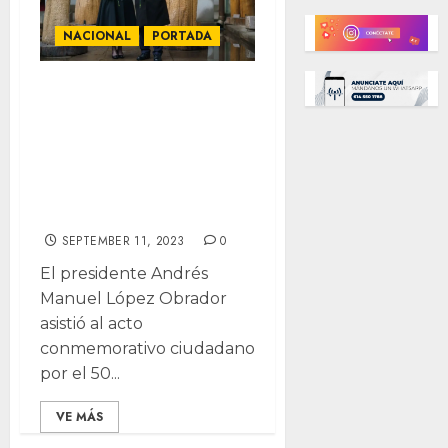
NACIONAL
PORTADA
Conmemora
AMLO 50
aniversario de
golpe de estado
en Chile
SEPTEMBER 11, 2023
0
El presidente Andrés
Manuel López Obrador
asistió al acto
conmemorativo ciudadano
por el 50...
VE MÁS