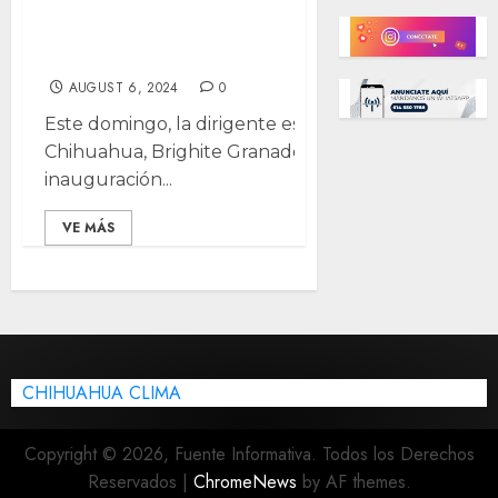
Brighite Granados inaugura sede 
la frontera
AUGUST 6, 2024
0
Este domingo, la dirigente estatal de Morena en
Chihuahua, Brighite Granados, presidió la
inauguración...
VE MÁS
CHIHUAHUA CLIMA
Copyright © 2026, Fuente Informativa. Todos los Derechos
Reservados
|
ChromeNews
by AF themes.