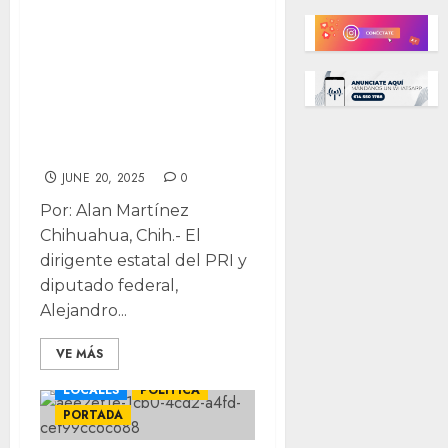
Condiciona PRI
alianza con PAN
en 2027: “Sin
nosotros, no
avanzan”
JUNE 20, 2025
0
Por: Alan Martínez
Chihuahua, Chih.- El
dirigente estatal del PRI y
diputado federal,
Alejandro...
VE MÁS
LOCALES
POLÍTICA
PORTADA