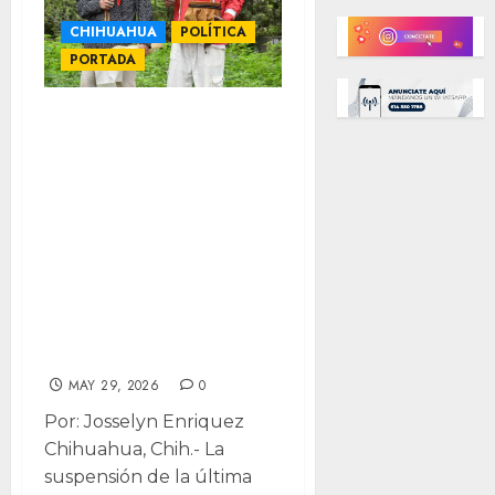
CHIHUAHUA
POLÍTICA
PORTADA
“Nuestro asunto
también salió
afectado”: Nación
N´dee: años de
lucha, otra vez en
espera tras
suspensión del
Congreso
MAY 29, 2026
0
Por: Josselyn Enriquez
Chihuahua, Chih.- La
suspensión de la última