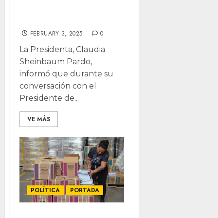
de trabajo con
EE.UU
FEBRUARY 3, 2025
0
La Presidenta, Claudia
Sheinbaum Pardo,
informó que durante su
conversación con el
Presidente de...
VE MÁS
POLÍTICA
PORTADA
¡Otra vez! Ordena