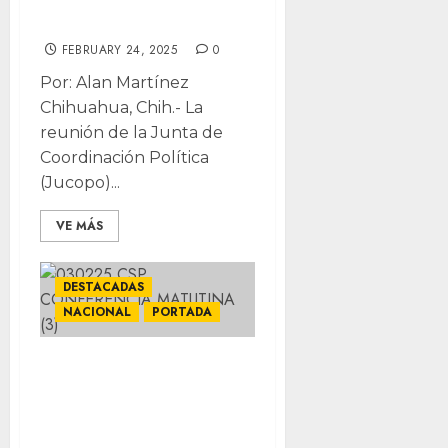
el PJ
FEBRUARY 24, 2025
0
Por: Alan Martínez
Chihuahua, Chih.- La
reunión de la Junta de
Coordinación Política
(Jucopo)...
VE MÁS
DESTACADAS
NACIONAL
PORTADA
Pausa a
aranceles,
establecen mesas