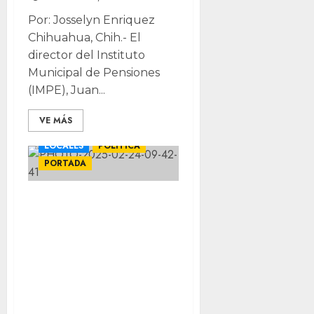
Por: Josselyn Enriquez
Chihuahua, Chih.- El
director del Instituto
Municipal de Pensiones
(IMPE), Juan...
VE MÁS
LOCALES
POLÍTICA
PORTADA
Suspenden
reunión de la
Jucopo por falta
de quórum;
Aprobarían
candidatos para