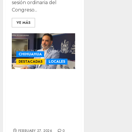
sesión ordinaria del
Congreso...
VE MÁS
CHIHUAHUA
DESTACADAS
LOCALES
Logra IMPE cifra
récord; garantiza
pago a 1,361
jubilados sin usar
recursos
municipales
FEBRUARY 27, 2026
0