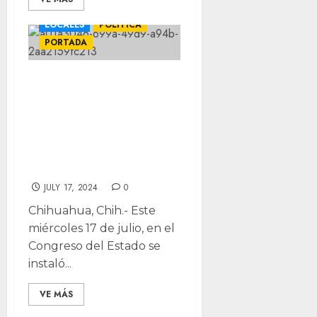
LOCALES
POLÍTICA
PORTADA
Proceso de
Elección de
Magistrados del
TEJA: Todo lo que
Necesitas Saber
JULY 17, 2024
0
Chihuahua, Chih.- Este
miércoles 17 de julio, en el
Congreso del Estado se
instaló...
VE MÁS