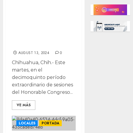
Naranjo y Priscila
Soto como
nuevos
magistrados del
TEJA
AUGUST 13, 2024
0
Chihuahua, Chih.- Este
martes, en el
decimoquinto período
extraordinario de sesiones
del Honorable Congreso...
VE MÁS
LOCALES
PORTADA