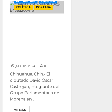
CHIHUAHUA
LOCALES
POLÍTICA
PORTADA
Confirma
Castrejón en días
próximos
impugnación de
Morena a reforma
del TEJA
JULY 12, 2024
0
Chihuahua, Chih.- El
diputado David Óscar
Castrejón, integrante del
Grupo Parlamentario de
Morena en...
VE MÁS