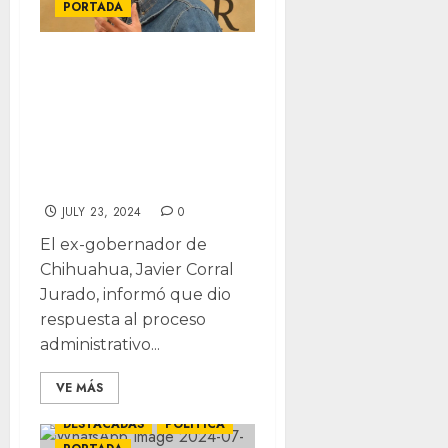
PORTADA
“No pienso
participar en el
circo mediático
de Maru”: Javier
Corral
JULY 23, 2024
0
El ex-gobernador de
Chihuahua, Javier Corral
Jurado, informó que dio
respuesta al proceso
administrativo...
VE MÁS
DESTACADAS
POLÍTICA