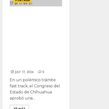
PORTADA
Nueva burocracia
en Tribunal
Estatal de
Justicia
Administrativa,
“costosa y
politizada”:
Morena
JULY 17, 2024
0
En un polémico trámite
fast track, el Congreso del
Estado de Chihuahua
aprobó una...
VE MÁS