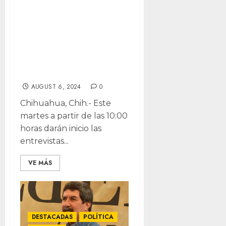
Arrancan hoy
entrevistas a
aspirantes a
magistraturas del
TEJA
AUGUST 6, 2024
0
Chihuahua, Chih.- Este
martes a partir de las 10:00
horas darán inicio las
entrevistas...
VE MÁS
DESTACADAS
POLÍTICA