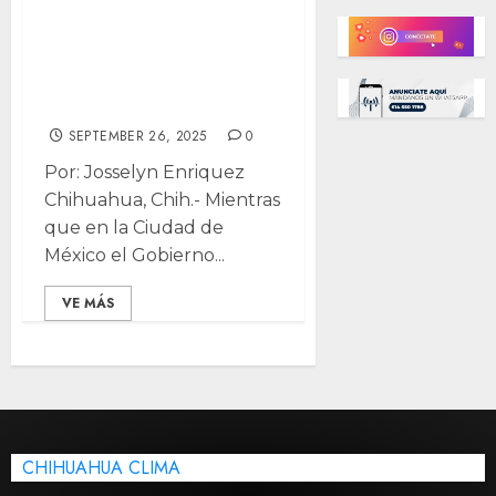
en Chihuahua: sin
regulación y con
un enfoque
sanitario
SEPTEMBER 26, 2025
0
Por: Josselyn Enriquez
Chihuahua, Chih.- Mientras
que en la Ciudad de
México el Gobierno...
VE MÁS
CHIHUAHUA CLIMA