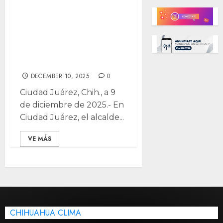
reúne con CILA,
ofrece fortalecer
diálogo ante
tensiones por
agua con EE.UU
DECEMBER 10, 2025
0
Ciudad Juárez, Chih., a 9
de diciembre de 2025.- En
Ciudad Juárez, el alcalde...
VE MÁS
CHIHUAHUA CLIMA