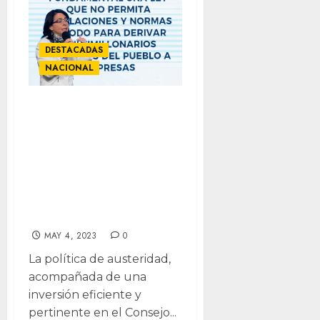
DESTACADAS
NACIONAL
¡No desaparece el
Conacyt!
Transparentan y
fortalecen
investigación
científica
MAY 4, 2023
0
La política de austeridad,
acompañada de una
inversión eficiente y
pertinente en el Consejo...