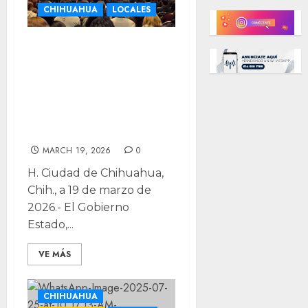
CHIHUAHUA
LOCALES
Miles de jóvenes
conocen ofertas
universitarias en
EXPO Vocación
2026
MARCH 19, 2026
0
H. Ciudad de Chihuahua,
Chih., a 19 de marzo de
2026.- El Gobierno
Estado,...
VE MÁS
CHIHUAHUA