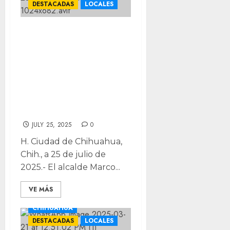
DESTACADAS
LOCALES
Presenta alcalde
Bonilla la
Universidad de
las Mujeres de
Chihuahua
Capital
JULY 25, 2025
0
H. Ciudad de Chihuahua,
Chih., a 25 de julio de
2025.- El alcalde Marco...
VE MÁS
CHIHUAHUA
DESTACADAS
LOCALES