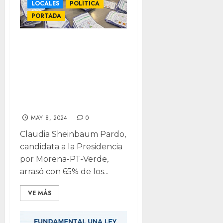
LOCALES
POLÍTICA
PORTADA
Arrasa Claudia en
simulacro
universitario,
Máynez desbanca
a Xóchitl
MAY 8, 2024
0
Claudia Sheinbaum Pardo,
candidata a la Presidencia
por Morena-PT-Verde,
arrasó con 65% de los...
VE MÁS