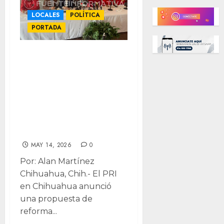
LOCALES
POLÍTICA
PORTADA
Busca PRI con
reforma que
candidato a
Alcalde pueda ser
regidor si votos
no le favorecen
MAY 14, 2026
0
Por: Alan Martínez
Chihuahua, Chih.- El PRI
en Chihuahua anunció
una propuesta de
reforma...