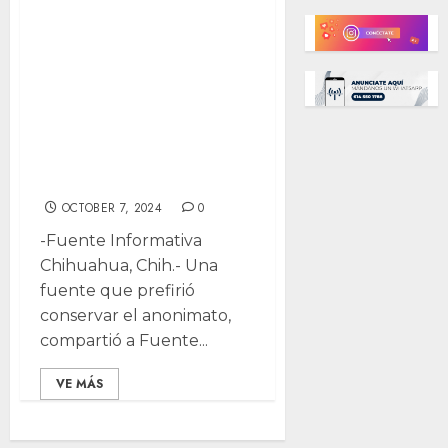
escolta de familia
Vallina agente
que disparó ebrio
en la UP; se
jactaba de estar
“protegido”
OCTOBER 7, 2024
0
-Fuente Informativa
Chihuahua, Chih.- Una
fuente que prefirió
conservar el anonimato,
compartió a Fuente...
VE MÁS