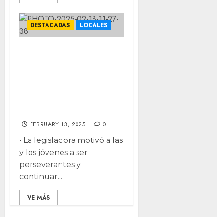
DESTACADAS
LOCALES
Comparte Joss
Vega con Red
Líderes Jóvenes
su experiencia
como diputada
FEBRUARY 13, 2025
0
•⁠ ⁠La legisladora motivó a las
y los jóvenes a ser
perseverantes y
continuar...
VE MÁS