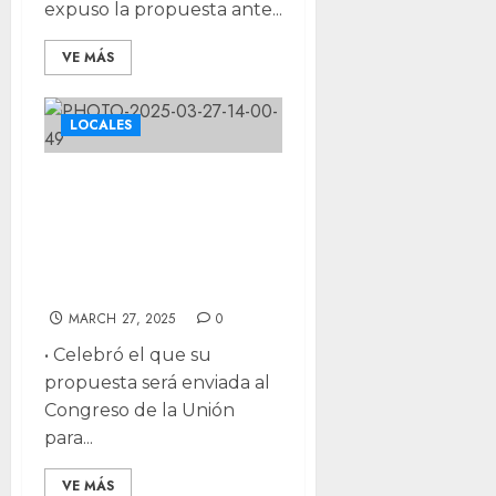
expuso la propuesta ante...
VE MÁS
LOCALES
Como mujeres
debemos priorizar
nuestra salud:
Joss Vega
MARCH 27, 2025
0
•⁠ ⁠Celebró el que su
propuesta será enviada al
Congreso de la Unión
para...
VE MÁS