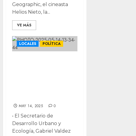
Geographic, el cineasta
Helios Nieto, la...
VE MÁS
LOCALES
POLÍTICA
Preside Joss Vega
análisis de
reforma a Ley de
Asentamientos
Humanos
MAY 14, 2025
0
•⁠ ⁠El Secretario de
Desarrollo Urbano y
Ecología, Gabriel Valdez