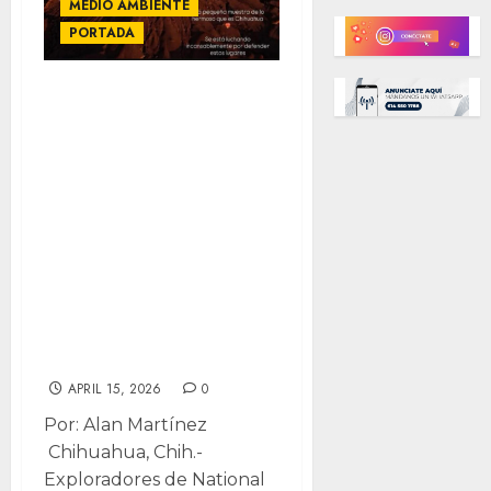
MEDIO AMBIENTE
PORTADA
National
Geographic,
cineasta e
influencer
internacional
capturan
desiertos de
Chihuahua para
exposición
APRIL 15, 2026
0
Por: Alan Martínez
Chihuahua, Chih.-
Exploradores de National