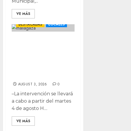
Municipal,...
VE MÁS
CHIHUAHUA
DESTACADAS
LOCALES
¡Recuerda! Se
reducirán carriles
en lateral del peri
por construcción
de gaza
AUGUST 3, 2026
0
–La intervención se llevará
a cabo a partir del martes
4 de agosto H....
VE MÁS