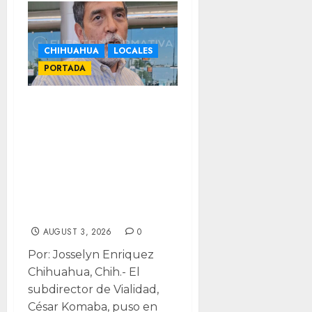
CHIHUAHUA
LOCALES
PORTADA
“Nosotros no
maquillamos
cifras”: Vialidad
rechaza segundo
lugar nacional en
accidentes
AUGUST 3, 2026
0
Por: Josselyn Enriquez
Chihuahua, Chih.- El
subdirector de Vialidad,
César Komaba, puso en