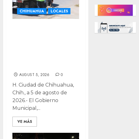
CHIHUAHUA
LOCALES
¿Viste un animal
sin vida en la
calle? Repórtalo
al Municipio para
retirarlo
AUGUST 5, 2026
0
H. Ciudad de Chihuahua,
Chih., a 5 de agosto de
2026.- El Gobierno
Municipal,...
VE MÁS