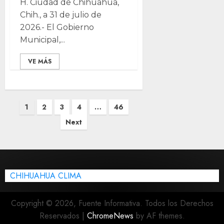
H. Ciudad de Chihuahua,
Chih., a 31 de julio de
2026.- El Gobierno
Municipal,...
VE MÁS
Posts
1
2
3
4
…
46
pagination
Next
CHIHUAHUA CLIMA
Copyright © 2026, Fuente Informativa. Todos los Derechos
Reservados
|
ChromeNews
by AF themes.