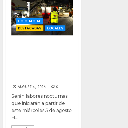
CHIHUAHUA
DESTACADAS
LOCALES
Precaución:
Rehabilitarán
tramo de la
Politécnico
Nacional
AUGUST 4, 2026
0
Serán labores nocturnas
que iniciarán a partir de
este miércoles 5 de agosto
H....