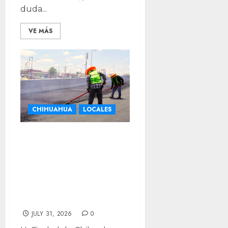
duda...
VE MÁS
CHIHUAHUA
LOCALES
Cada vez más
cerca: entra en
etapa final
puente Nogales-
Industrias
JULY 31, 2026
0