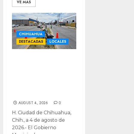
VE MÁS
CHIHUAHUA
DESTACADAS
LOCALES
Retiran 100
toneladas de
basura en
vialidades al
norte
AUGUST 4, 2026
0
H. Ciudad de Chihuahua,
Chih., a 4 de agosto de
2026.- El Gobierno