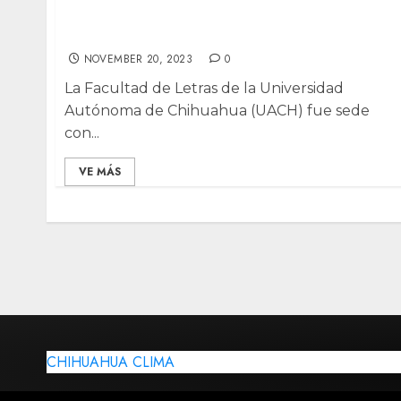
Presentan libro “Claudia Sheinbaum:
Presidenta” en la UACH y UACJ
NOVEMBER 20, 2023
0
La Facultad de Letras de la Universidad
Autónoma de Chihuahua (UACH) fue sede
con...
VE MÁS
CHIHUAHUA CLIMA