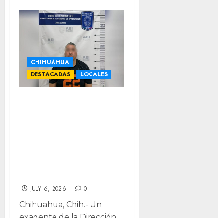
CHIHUAHUA
DESTACADAS
LOCALES
Condenan a 17
años a expolicía
por violar a
detenida, fue
condecorado por
Gilberto Loya
JULY 6, 2026
0
Chihuahua, Chih.- Un
exagente de la Dirección