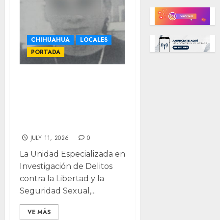
CHIHUAHUA
LOCALES
PORTADA
Pasará 10 años en
prisión por violar
a su hijo de
cuatro años
JULY 11, 2026
0
La Unidad Especializada en
Investigación de Delitos
contra la Libertad y la
Seguridad Sexual,...
VE MÁS