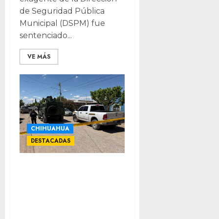
de Seguridad Pública
Municipal (DSPM) fue
sentenciado...
VE MÁS
CHIHUAHUA
DESTACADAS
Detienen a
hombre por
pederastia,
pornografía