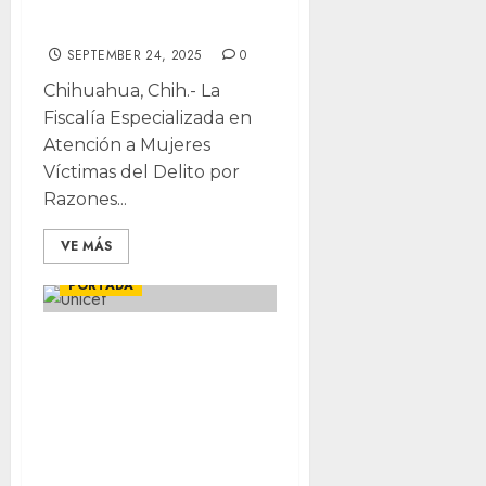
Carolinas
SEPTEMBER 24, 2025
0
Chihuahua, Chih.- La
Fiscalía Especializada en
Atención a Mujeres
Víctimas del Delito por
Razones...
VE MÁS
CHIHUAHUA
LOCALES
PORTADA
Disminuye abuso
infantil, pero
aumenta el
bullying en
Chihuahua