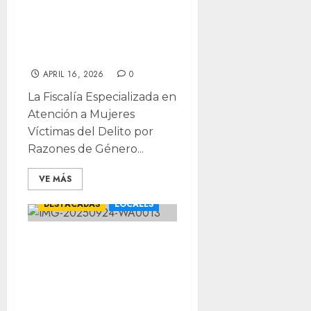
cárcel a conserje
de kinder por
violación
APRIL 16, 2026
0
La Fiscalía Especializada en
Atención a Mujeres
Víctimas del Delito por
Razones de Género...
VE MÁS
CHIHUAHUA
DESTACADAS
LOCALES
Vinculado a
proceso por
abuso cometido
en Quintas