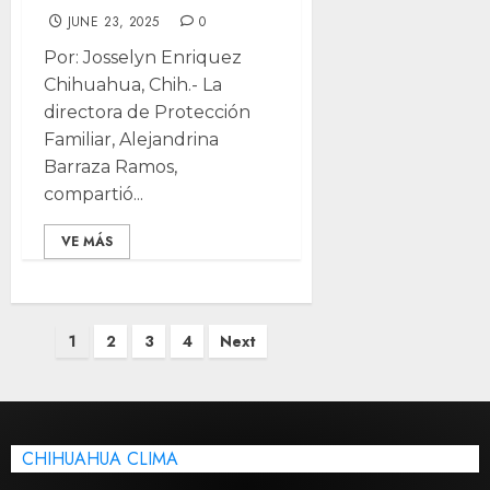
JUNE 23, 2025
0
Por: Josselyn Enriquez
Chihuahua, Chih.- La
directora de Protección
Familiar, Alejandrina
Barraza Ramos,
compartió...
VE MÁS
Posts
1
2
3
4
Next
pagination
CHIHUAHUA CLIMA