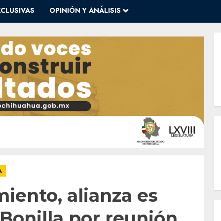
XCLUSIVAS
OPINIÓN Y ANÁLISIS
A
iento, alianza es
 Bonilla por reunión