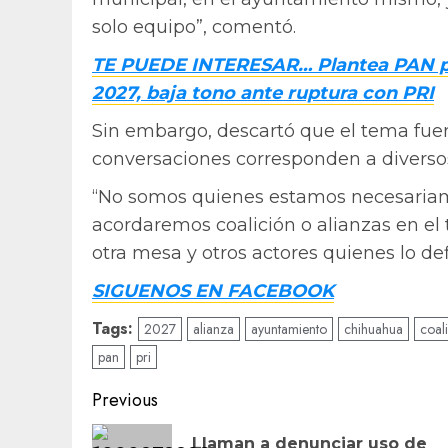
solo equipo”, comentó.
TE PUEDE INTERESAR… Plantea PAN pri
2027, baja tono ante ruptura con PRI
Sin embargo, descartó que el tema fuer
conversaciones corresponden a diversos 
“No somos quienes estamos necesariam
acordaremos coalición o alianzas en el
otra mesa y otros actores quienes lo def
SIGUENOS EN FACEBOOK
Tags:
2027
alianza
ayuntamiento
chihuahua
coal
pan
pri
Post
Previous
navigation
Llaman a denunciar uso de