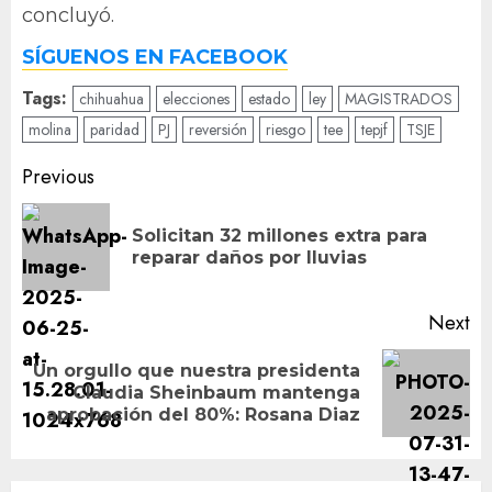
concluyó.
SÍGUENOS EN FACEBOOK
Tags:
chihuahua
elecciones
estado
ley
MAGISTRADOS
molina
paridad
PJ
reversión
riesgo
tee
tepjf
TSJE
Post
Previous
navigation
Solicitan 32 millones extra para
Pr
reparar daños por lluvias
po
Next
Un orgullo que nuestra presidenta
Next
Claudia Sheinbaum mantenga
post:
aprobación del 80%: Rosana Diaz