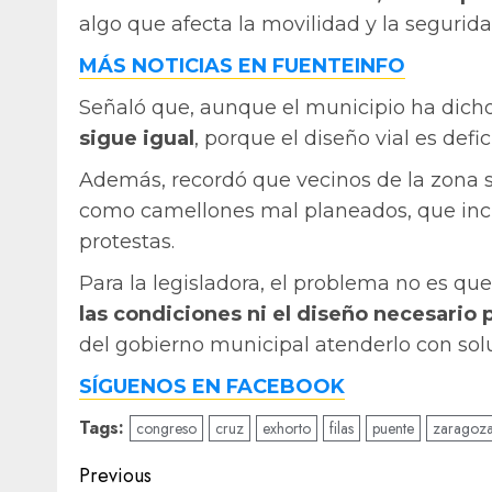
algo que afecta la movilidad y la segurid
MÁS NOTICIAS EN FUENTEINFO
Señaló que, aunque el municipio ha dich
sigue igual
, porque el diseño vial es def
Además, recordó que vecinos de la zona
como camellones mal planeados, que incl
protestas.
Para la legisladora, el problema no es que
las condiciones ni el diseño necesario 
del gobierno municipal atenderlo con sol
SÍGUENOS EN FACEBOOK
Tags:
congreso
cruz
exhorto
filas
puente
zaragoz
Post
Previous