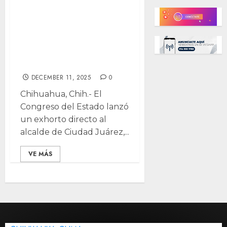
Cuéllar obras
improvisadas y
falta de control
en Puente
Zaragoza
DECEMBER 11, 2025
0
Chihuahua, Chih.- El
Congreso del Estado lanzó
un exhorto directo al
alcalde de Ciudad Juárez,...
VE MÁS