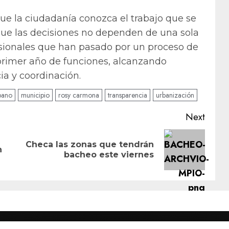
ue la ciudadanía conozca el trabajo que se
que las decisiones no dependen de una sola
esionales que han pasado por un proceso de
 primer año de funciones, alcanzando
a y coordinación.
bano
municipio
rosy carmona
transparencia
urbanización
Next
Checa las zonas que tendrán
Previous
Next
n
bacheo este viernes
post:
post: