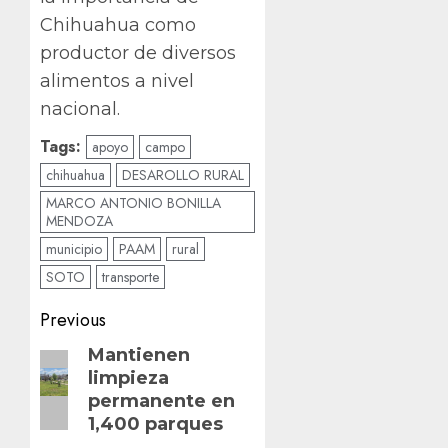
Chihuahua como
productor de diversos
alimentos a nivel
nacional.
Tags:
apoyo
campo
chihuahua
DESAROLLO RURAL
MARCO ANTONIO BONILLA
MENDOZA
municipio
PAAM
rural
SOTO
transporte
Post
Previous
navigation
Previous
Mantienen
limpieza
post:
permanente en
1,400 parques