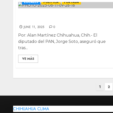
LOCALES
POLÍTICA
PORTADA
“Nos lo hubiéramos ahorrado”: dice panista
sobre conformación del PJ en Chihuahua
JUNE 11, 2025
0
Por: Alan Martínez Chihuahua, Chih.- El
diputado del PAN, Jorge Soto, aseguró que
tras...
VE MÁS
Posts
1
2
pagination
CHIHUAHUA CLIMA