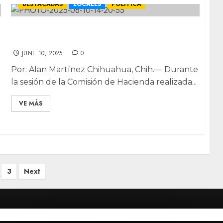
DESTACADAS
LOCALES
POLÍTICA
Impulsan en el Congreso acceso equitativo
a créditos para obras municipales
JUNE 10, 2025
0
Por: Alan Martínez Chihuahua, Chih.— Durante
la sesión de la Comisión de Hacienda realizada...
VE MÁS
3
Next