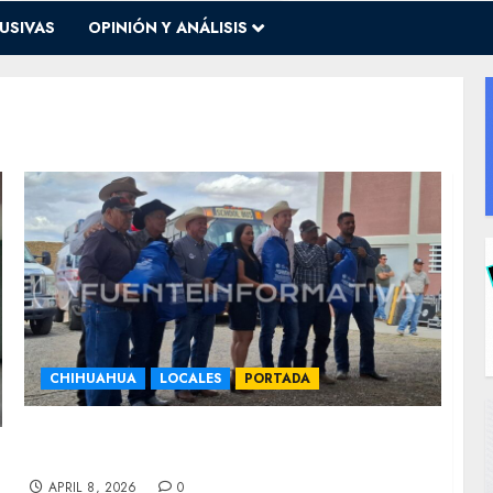
USIVAS
OPINIÓN Y ANÁLISIS
CHIHUAHUA
LOCALES
PORTADA
Entrega alcalde apoyos en trasporte y
alimento para el campo por 7.4 mdp
APRIL 8, 2026
0