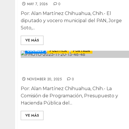
MAY 7, 2026
0
Por: Alan Martínez Chihuahua, Chih.- El
diputado y vocero municipal del PAN, Jorge
Soto,...
VE MÁS
LOCALES
POLÍTICA
PORTADA
Definen el lunes rumbo de impuesto
predial en los 67 municipios
NOVEMBER 20, 2025
0
Por: Alan Martínez Chihuahua, Chih.- La
Comisión de Programación, Presupuesto y
Hacienda Pública del...
VE MÁS