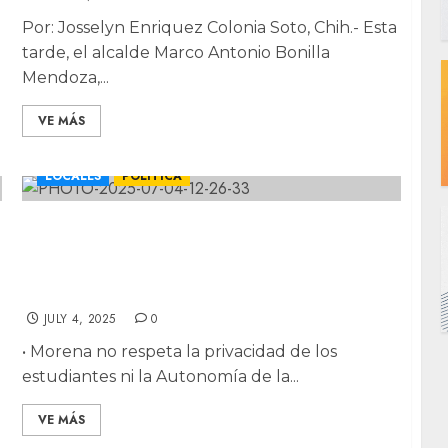
Por: Josselyn Enriquez Colonia Soto, Chih.- Esta
tarde, el alcalde Marco Antonio Bonilla
Mendoza,...
VE MÁS
LOCALES
POLÍTICA
Grave violación a la privacidad en la UACH:
estudiantes reciben a correos
institucionales para afiliarse a Morena a
correos institucionales
JULY 4, 2025
0
•⁠ ⁠Morena no respeta la privacidad de los
estudiantes ni la Autonomía de la...
VE MÁS