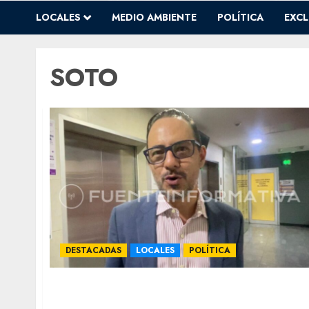
LOCALES
MEDIO AMBIENTE
POLÍTICA
EXCL
SOTO
DESTACADAS
LOCALES
POLÍTICA
Maru y Rocha Moya, “no son casos
comparables”: insiste panista