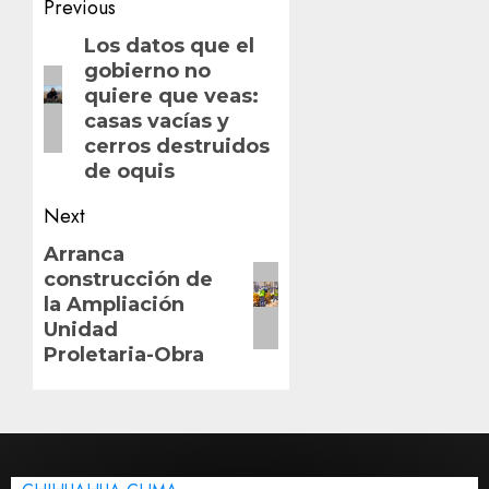
Post
Previous
navigation
Previous
Los datos que el
gobierno no
post:
quiere que veas:
casas vacías y
cerros destruidos
de oquis
Next
Next
Arranca
construcción de
post:
la Ampliación
Unidad
Proletaria-Obra