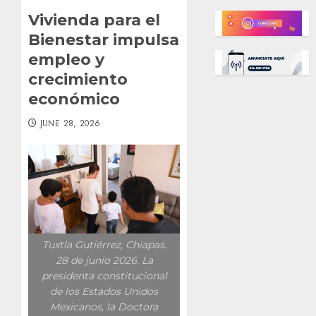
Vivienda para el
Bienestar impulsa
empleo y
crecimiento
económico
JUNE 28, 2026
Tuxtla Gutiérrez, Chiapas.
28 de junio 2026. La
presidenta constitucional
de los Estados Unidos
Mexicanos, la Doctora