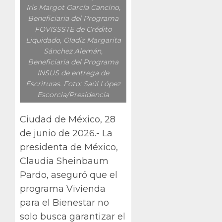
Iris Margot García Cancino,
Beneficiaria del Programa
FOVISSSTE de Crédito
Liquidado, Gladiz Margarita
Sánchez Alemán,
Beneficiaria del Programa
INSUS de entrega de
Escrituras. Foto: Saúl López
Escorcia/Presidencia
Ciudad de México, 28
de junio de 2026.- La
presidenta de México,
Claudia Sheinbaum
Pardo, aseguró que el
programa Vivienda
para el Bienestar no
solo busca garantizar el