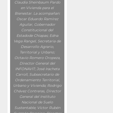
Claudia Sheinbaum Pardo
en Vivienda para el
Bienestar. La acompañan:
Oscar Eduardo Ramírez
Aguilar, Gobernador
Constitucional del
Estadode Chiapas; Edna
Vega Rangel, Secretaria de
Desarrollo Agrario,
Territorial y Urbano;
Octavio Romero Oropeza,
Director General del
INFONAVIT; José Iracheta
Carroll, Subsecretario de
Ordenamiento Territorial,
Urbano y Vivienda; Rodrigo
Chávez Contreras, Director
General del Instituto
Nacional de Suelo
Sustentable; Víctor Rubén