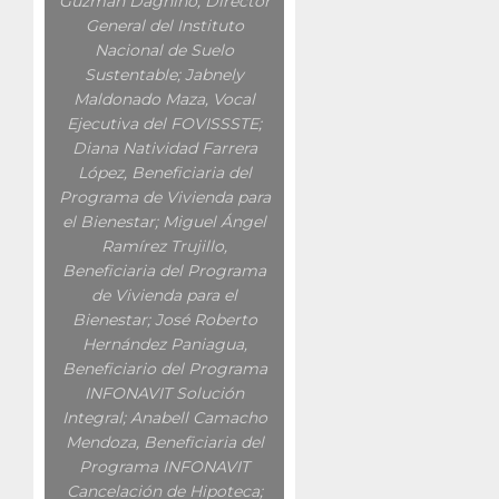
Guzmán Dagnino, Director
General del Instituto
Nacional de Suelo
Sustentable; Jabnely
Maldonado Maza, Vocal
Ejecutiva del FOVISSSTE;
Diana Natividad Farrera
López, Beneficiaria del
Programa de Vivienda para
el Bienestar; Miguel Ángel
Ramírez Trujillo,
Beneficiaria del Programa
de Vivienda para el
Bienestar; José Roberto
Hernández Paniagua,
Beneficiario del Programa
INFONAVIT Solución
Integral; Anabell Camacho
Mendoza, Beneficiaria del
Programa INFONAVIT
Cancelación de Hipoteca;